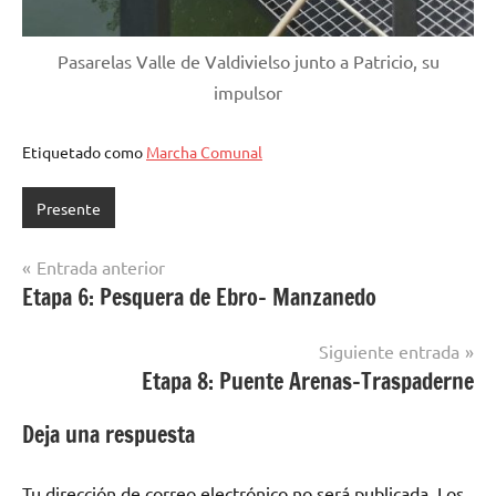
Pasarelas Valle de Valdivielso junto a Patricio, su
impulsor
Etiquetado como
Marcha Comunal
Presente
Navegación
Entrada anterior
Etapa 6: Pesquera de Ebro- Manzanedo
de
entradas
Siguiente entrada
Etapa 8: Puente Arenas-Traspaderne
Deja una respuesta
Tu dirección de correo electrónico no será publicada.
Los