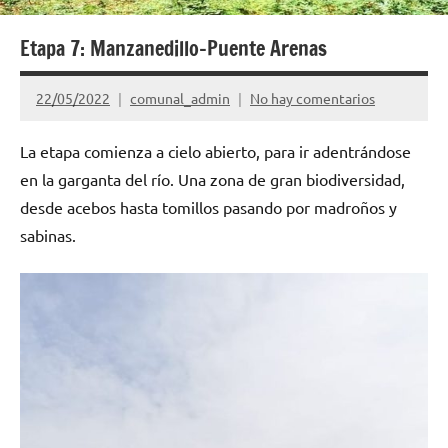
sido,
son
Etapa 7: Manzanedillo-Puente Arenas
y
serán.
22/05/2022
comunal_admin
No hay comentarios
ABC:
Auzolan,
La etapa comienza a cielo abierto, para ir adentrándose
Batzarre,
Comunal.
en la garganta del río. Una zona de gran biodiversidad,
desde acebos hasta tomillos pasando por madroños y
sabinas.