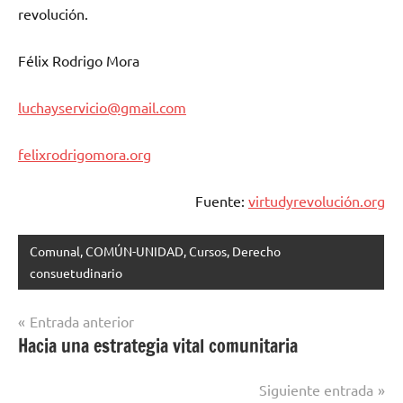
revolución.
Félix Rodrigo Mora
luchayservicio@gmail.com
felixrodrigomora.org
Fuente:
virtudyrevolución.org
Comunal, COMÚN-UNIDAD, Cursos, Derecho
consuetudinario
Navegación
Entrada anterior
Hacia una estrategia vital comunitaria
de
entradas
Siguiente entrada