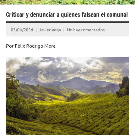
sido,
son
Criticar y denunciar a quienes falsean el comunal
y
serán.
03/04/2024
Javier Vega
No hay comentarios
ABC:
Auzolan,
Por Félix Rodrigo Mora
Batzarre,
Comunal.