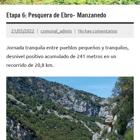
sido,
son
Etapa 6: Pesquera de Ebro- Manzanedo
y
serán.
21/05/2022
comunal_admin
No hay comentarios
ABC:
Auzolan,
Jornada tranquila entre pueblos pequeños y tranquilos,
Batzarre,
Comunal.
desnivel positivo acumulado de 241 metros en un
recorrido de 20,8 km.